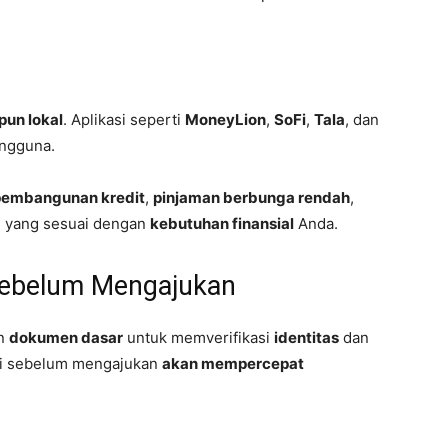
pun lokal
. Aplikasi seperti
MoneyLion
,
SoFi
,
Tala
, dan
engguna.
pembangunan kredit
,
pinjaman berbunga rendah
,
asi yang sesuai dengan
kebutuhan finansial
Anda.
ebelum Mengajukan
an
dokumen dasar
untuk memverifikasi
identitas
dan
i sebelum mengajukan
akan mempercepat