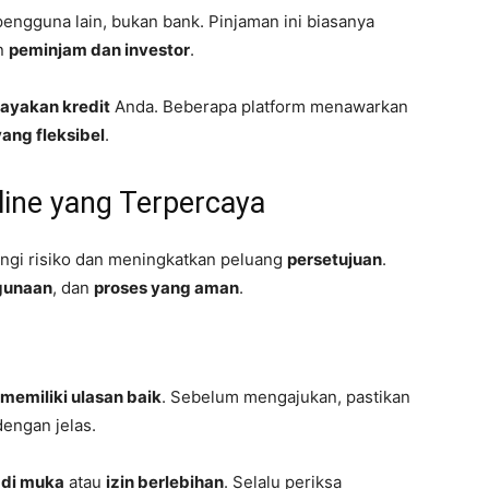
pengguna lain, bukan bank. Pinjaman ini biasanya
an
peminjam dan investor
.
layakan kredit
Anda. Beberapa platform menawarkan
yang fleksibel
.
nline yang Terpercaya
gi risiko dan meningkatkan peluang
persetujuan
.
gunaan
, dan
proses yang aman
.
memiliki ulasan baik
. Sebelum mengajukan, pastikan
dengan jelas.
di muka
atau
izin berlebihan
. Selalu periksa