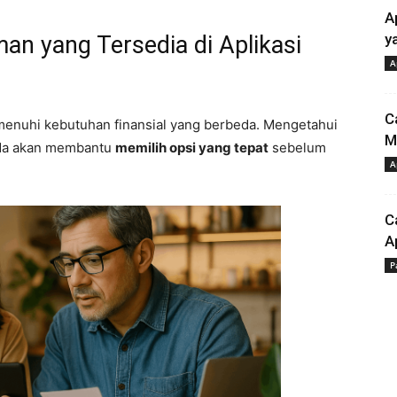
A
y
an yang Tersedia di Aplikasi
A
C
enuhi kebutuhan finansial yang berbeda. Mengetahui
M
nda akan membantu
memilih opsi yang tepat
sebelum
A
C
A
P