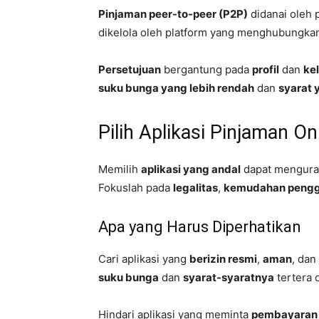
Pinjaman peer-to-peer (P2P)
didanai oleh 
dikelola oleh platform yang menghubungk
Persetujuan
bergantung pada
profil
dan
ke
suku bunga yang lebih rendah
dan
syarat 
Pilih Aplikasi Pinjaman O
Memilih
aplikasi yang andal
dapat menguran
Fokuslah pada
legalitas
,
kemudahan peng
Apa yang Harus Diperhatikan
Cari aplikasi yang
berizin resmi
,
aman
, dan
suku bunga
dan
syarat-syaratnya
tertera 
Hindari aplikasi yang meminta
pembayaran 