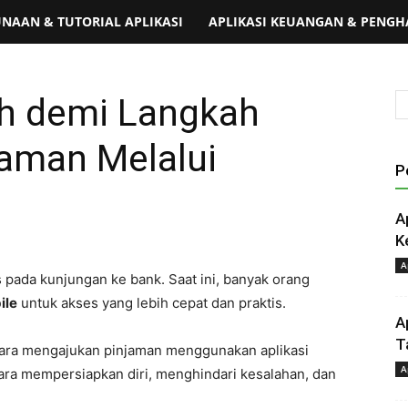
AAN & TUTORIAL APLIKASI
APLIKASI KEUANGAN & PENGH
h demi Langkah
aman Melalui
P
A
K
A
s pada kunjungan ke bank. Saat ini, banyak orang
ile
untuk akses yang lebih cepat dan praktis.
A
T
ara mengajukan pinjaman menggunakan aplikasi
A
cara mempersiapkan diri, menghindari kesalahan, dan