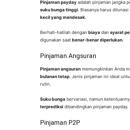
Pinjaman payday
adalah pinjaman jangka
suku bunga tinggi
. Biasanya harus dilunas
kecil yang mendesak
.
Berhati-hatilah dengan
biaya
dan
syarat p
digunakan saat
benar-benar diperlukan
.
Pinjaman Angsuran
Pinjaman angsuran
memungkinkan Anda me
bulanan tetap
. Jenis pinjaman ini ideal unt
rutin.
Suku bunga
bervariasi, namun ketentuannya 
terprediksi
dibandingkan pinjaman payday.
Pinjaman P2P