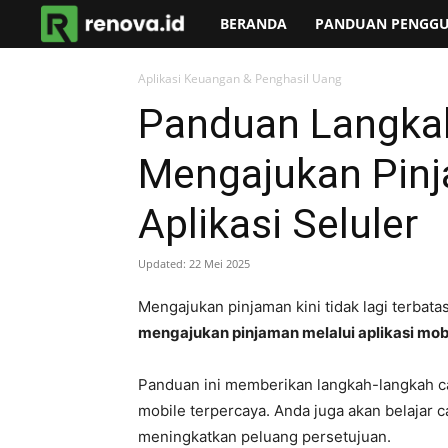
renova.id
BERANDA
PANDUAN PENGGUN
Aplikasi Keuangan & Penghasil Uang
Panduan Langka
Mengajukan Pinj
Aplikasi Seluler
Updated:
22 Mei 2025
Mengajukan pinjaman kini tidak lagi terbata
mengajukan pinjaman melalui aplikasi mob
Panduan ini memberikan langkah-langkah c
mobile terpercaya. Anda juga akan belajar 
meningkatkan peluang persetujuan.