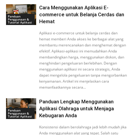
Cara Menggunakan Aplikasi E-
commerce untuk Belanja Cerdas dan
Panduan
Penggunaan &
Hemat
Tutorial Aplikasi
Aplikasi e-commerce untuk belanja cerdas dan
hemat memberi Anda akses ke berbagai alat yang
membantu merencanakan dan menghemat dengan
efektif. Aplikasi-aplikasi ini memudahkan Anda
membandingkan harga, menggunakan diskon, dan
menghindari pengeluaran berlebihan. Dengan
menggunakan aplikasi ini secara strategis, Anda
dapat mengelola pengeluaran tanpa mengorbankan
kenyamanan. Artikel ini menjelaskan cara
memanfaatkannya secara...
Panduan Lengkap Menggunakan
Aplikasi Olahraga untuk Menjaga
Panduan
Penggunaan &
Kebugaran Anda
Tutorial Aplikasi
Konsistensi dalam berolahraga jadi lebih mudah jika
Anda menggunakan alat yang tepat. Salah satu