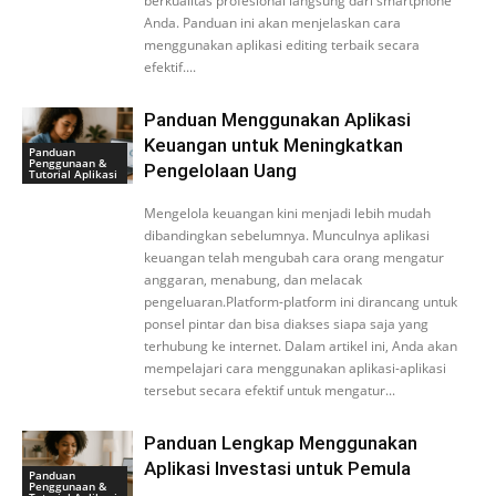
berkualitas profesional langsung dari smartphone
Anda. Panduan ini akan menjelaskan cara
menggunakan aplikasi editing terbaik secara
efektif....
Panduan Menggunakan Aplikasi
Keuangan untuk Meningkatkan
Panduan
Penggunaan &
Pengelolaan Uang
Tutorial Aplikasi
Mengelola keuangan kini menjadi lebih mudah
dibandingkan sebelumnya. Munculnya aplikasi
keuangan telah mengubah cara orang mengatur
anggaran, menabung, dan melacak
pengeluaran.Platform-platform ini dirancang untuk
ponsel pintar dan bisa diakses siapa saja yang
terhubung ke internet. Dalam artikel ini, Anda akan
mempelajari cara menggunakan aplikasi-aplikasi
tersebut secara efektif untuk mengatur...
Panduan Lengkap Menggunakan
Aplikasi Investasi untuk Pemula
Panduan
Penggunaan &