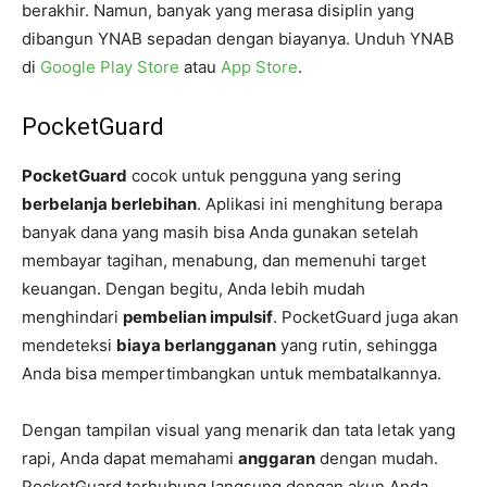
berakhir. Namun, banyak yang merasa disiplin yang
dibangun YNAB sepadan dengan biayanya. Unduh YNAB
di
Google Play Store
atau
App Store
.
PocketGuard
PocketGuard
cocok untuk pengguna yang sering
berbelanja berlebihan
. Aplikasi ini menghitung berapa
banyak dana yang masih bisa Anda gunakan setelah
membayar tagihan, menabung, dan memenuhi target
keuangan. Dengan begitu, Anda lebih mudah
menghindari
pembelian impulsif
. PocketGuard juga akan
mendeteksi
biaya berlangganan
yang rutin, sehingga
Anda bisa mempertimbangkan untuk membatalkannya.
Dengan tampilan visual yang menarik dan tata letak yang
rapi, Anda dapat memahami
anggaran
dengan mudah.
PocketGuard terhubung langsung dengan akun Anda