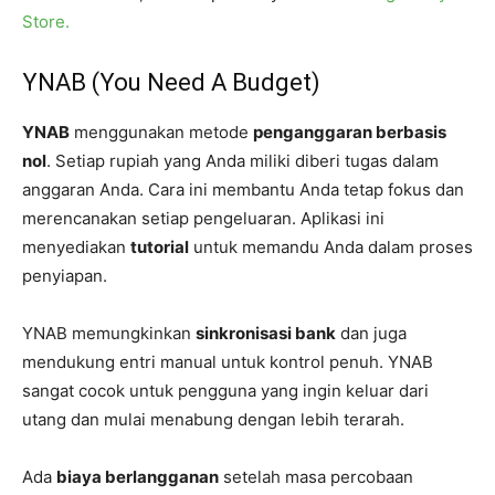
Store.
YNAB (You Need A Budget)
YNAB
menggunakan metode
penganggaran berbasis
nol
. Setiap rupiah yang Anda miliki diberi tugas dalam
anggaran Anda. Cara ini membantu Anda tetap fokus dan
merencanakan setiap pengeluaran. Aplikasi ini
menyediakan
tutorial
untuk memandu Anda dalam proses
penyiapan.
YNAB memungkinkan
sinkronisasi bank
dan juga
mendukung entri manual untuk kontrol penuh. YNAB
sangat cocok untuk pengguna yang ingin keluar dari
utang dan mulai menabung dengan lebih terarah.
Ada
biaya berlangganan
setelah masa percobaan