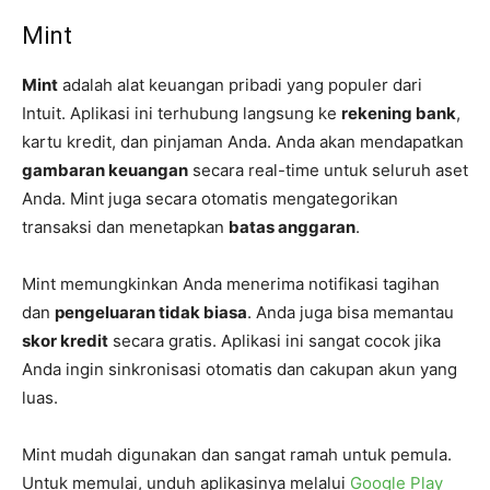
Mint
Mint
adalah alat keuangan pribadi yang populer dari
Intuit. Aplikasi ini terhubung langsung ke
rekening bank
,
kartu kredit, dan pinjaman Anda. Anda akan mendapatkan
gambaran keuangan
secara real-time untuk seluruh aset
Anda. Mint juga secara otomatis mengategorikan
transaksi dan menetapkan
batas anggaran
.
Mint memungkinkan Anda menerima notifikasi tagihan
dan
pengeluaran tidak biasa
. Anda juga bisa memantau
skor kredit
secara gratis. Aplikasi ini sangat cocok jika
Anda ingin sinkronisasi otomatis dan cakupan akun yang
luas.
Mint mudah digunakan dan sangat ramah untuk pemula.
Untuk memulai, unduh aplikasinya melalui
Google Play