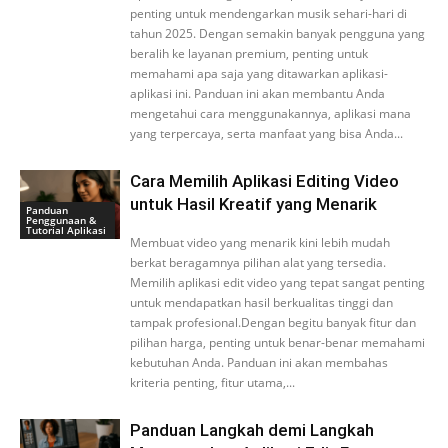
penting untuk mendengarkan musik sehari-hari di
tahun 2025. Dengan semakin banyak pengguna yang
beralih ke layanan premium, penting untuk
memahami apa saja yang ditawarkan aplikasi-
aplikasi ini. Panduan ini akan membantu Anda
mengetahui cara menggunakannya, aplikasi mana
yang terpercaya, serta manfaat yang bisa Anda...
Cara Memilih Aplikasi Editing Video
untuk Hasil Kreatif yang Menarik
Panduan
Penggunaan &
Tutorial Aplikasi
Membuat video yang menarik kini lebih mudah
berkat beragamnya pilihan alat yang tersedia.
Memilih aplikasi edit video yang tepat sangat penting
untuk mendapatkan hasil berkualitas tinggi dan
tampak profesional.Dengan begitu banyak fitur dan
pilihan harga, penting untuk benar-benar memahami
kebutuhan Anda. Panduan ini akan membahas
kriteria penting, fitur utama,...
Panduan Langkah demi Langkah