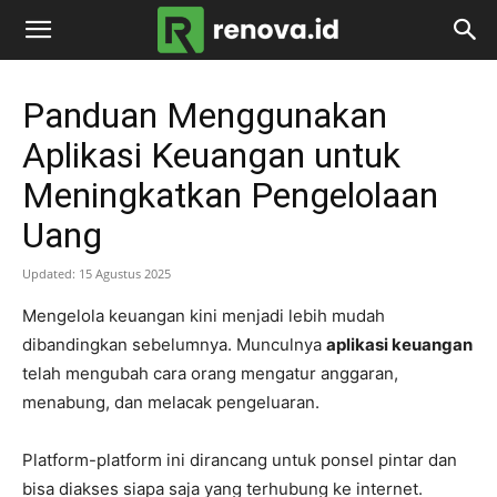
renova.id
Panduan Menggunakan
Aplikasi Keuangan untuk
Meningkatkan Pengelolaan
Uang
Updated:
15 Agustus 2025
Mengelola keuangan kini menjadi lebih mudah
dibandingkan sebelumnya. Munculnya
aplikasi keuangan
telah mengubah cara orang mengatur anggaran,
menabung, dan melacak pengeluaran.
Platform-platform ini dirancang untuk ponsel pintar dan
bisa diakses siapa saja yang terhubung ke internet.