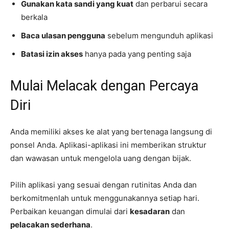
Gunakan kata sandi yang kuat
dan perbarui secara
berkala
Baca ulasan pengguna
sebelum mengunduh aplikasi
Batasi izin akses
hanya pada yang penting saja
Mulai Melacak dengan Percaya
Diri
Anda memiliki akses ke alat yang bertenaga langsung di
ponsel Anda. Aplikasi-aplikasi ini memberikan struktur
dan wawasan untuk mengelola uang dengan bijak.
Pilih aplikasi yang sesuai dengan rutinitas Anda dan
berkomitmenlah untuk menggunakannya setiap hari.
Perbaikan keuangan dimulai dari
kesadaran
dan
pelacakan sederhana
.