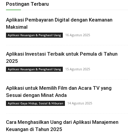
Postingan Terbaru
Aplikasi Pembayaran Digital dengan Keamanan
Maksimal
16 Agustus 2025
Aplikasi Keuangan & Penghasil Uang
Aplikasi Investasi Terbaik untuk Pemula di Tahun
2025
15 Agustus 2025
Aplikasi Keuangan & Penghasil Uang
Aplikasi untuk Memilih Film dan Acara TV yang
Sesuai dengan Minat Anda
14 Agustus 2025
Aplikasi Gaya Hidup, Sosial & Hiburan
Cara Menghasilkan Uang dari Aplikasi Manajemen
Keuangan di Tahun 2025