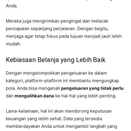
Anda.
Mereka juga mengirimkan pengingat dan melacak
pencapaian sepanjang perjalanan. Dengan begitu,
menjaga agar tetap fokus pada tujuan menjadi jauh lebih
mudah.
Kebiasaan Belanja yang Lebih Baik
Dengan mengelompokkan pengeluaran ke dalam
kategori, platform-platform ini membantu mengungkap
pola. Anda bisa mengenali
pengeluaran yang tidak perlu
dan
mengalihkan dana
ke hal-hal yang lebih penting.
Lama-kelamaan, hal ini akan mendorong keputusan
keuangan yang lebih sehat. Data yang tersedia
memberdayakan Anda untuk mengambil langkah yang