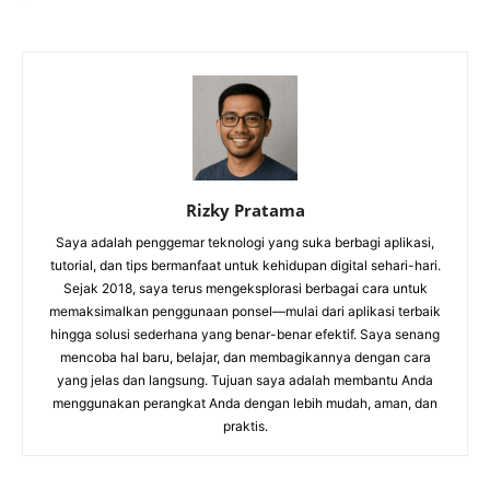
Rizky Pratama
Saya adalah penggemar teknologi yang suka berbagi aplikasi,
tutorial, dan tips bermanfaat untuk kehidupan digital sehari-hari.
Sejak 2018, saya terus mengeksplorasi berbagai cara untuk
memaksimalkan penggunaan ponsel—mulai dari aplikasi terbaik
hingga solusi sederhana yang benar-benar efektif. Saya senang
mencoba hal baru, belajar, dan membagikannya dengan cara
yang jelas dan langsung. Tujuan saya adalah membantu Anda
menggunakan perangkat Anda dengan lebih mudah, aman, dan
praktis.