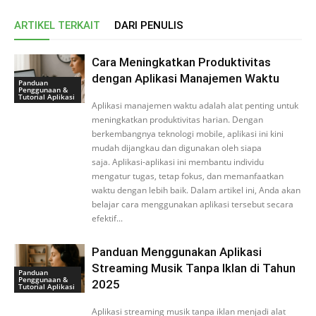
ARTIKEL TERKAIT
DARI PENULIS
Cara Meningkatkan Produktivitas
dengan Aplikasi Manajemen Waktu
Panduan
Penggunaan &
Tutorial Aplikasi
Aplikasi manajemen waktu adalah alat penting untuk
meningkatkan produktivitas harian. Dengan
berkembangnya teknologi mobile, aplikasi ini kini
mudah dijangkau dan digunakan oleh siapa
saja. Aplikasi-aplikasi ini membantu individu
mengatur tugas, tetap fokus, dan memanfaatkan
waktu dengan lebih baik. Dalam artikel ini, Anda akan
belajar cara menggunakan aplikasi tersebut secara
efektif...
Panduan Menggunakan Aplikasi
Streaming Musik Tanpa Iklan di Tahun
Panduan
Penggunaan &
2025
Tutorial Aplikasi
Aplikasi streaming musik tanpa iklan menjadi alat